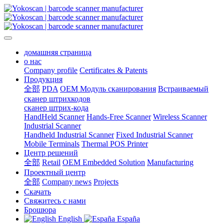
домашняя страница
о нас
Company profile
Certificates & Patents
Продукция
全部
PDA
OEM Модуль сканирования
Встраиваемый
сканер штрихкодов
сканер штрих-кода
HandHeld Scanner
Hands-Free Scanner
Wireless Scanner
Industrial Scanner
Handheld Industrial Scanner
Fixed Industrial Scanner
Mobile Terminals
Thermal POS Printer
Центр решений
全部
Retail
OEM Embedded Solution
Manufacturing
Проектный центр
全部
Company news
Projects
Скачать
Свяжитесь с нами
Брошюра
English
España