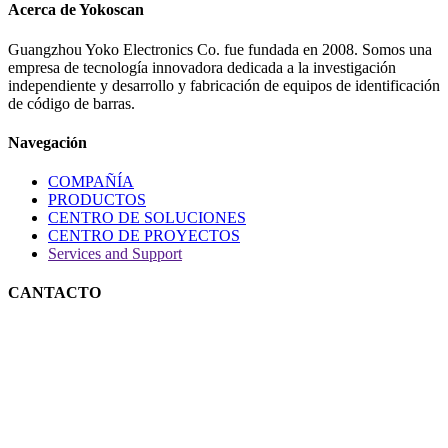
Acerca de Yokoscan
Guangzhou Yoko Electronics Co. fue fundada en 2008. Somos una
empresa de tecnología innovadora dedicada a la investigación
independiente y desarrollo y fabricación de equipos de identificación
de código de barras.
Navegación
COMPAÑÍA
PRODUCTOS
CENTRO DE SOLUCIONES
CENTRO DE PROYECTOS
Services and Support
CANTACTO
Teléfono: +86(20)82886323
Móvil: +86 13822250295
E-mail：
ken@yok
oscan.com
Address：3rd floor, 7th huanbaosan Rd. Xintang Town, Zengcheng