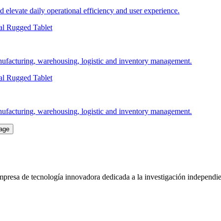
 elevate daily operational efficiency and user experience.
anufacturing, warehousing, logistic and inventory management.
anufacturing, warehousing, logistic and inventory management.
sa de tecnología innovadora dedicada a la investigación independiente