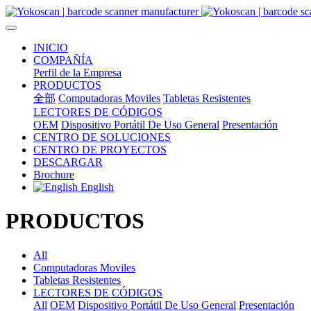
INICIO
COMPAÑÍA
Perfil de la Empresa
PRODUCTOS
全部
Computadoras Moviles
Tabletas Resistentes
LECTORES DE CÓDIGOS
OEM
Dispositivo Portátil De Uso General
Presentación
CENTRO DE SOLUCIONES
CENTRO DE PROYECTOS
DESCARGAR
Brochure
English
PRODUCTOS
All
Computadoras Moviles
Tabletas Resistentes
LECTORES DE CÓDIGOS
All
OEM
Dispositivo Portátil De Uso General
Presentación