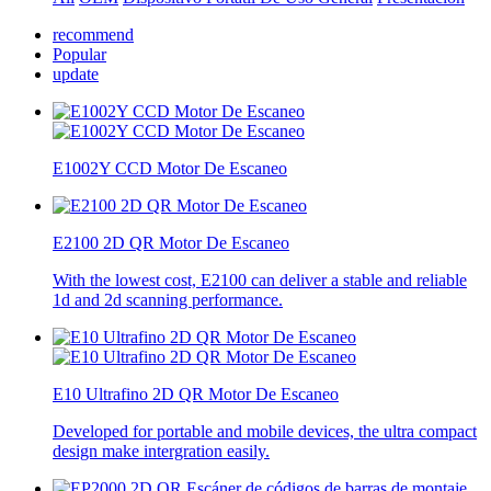
recommend
Popular
update
E1002Y CCD Motor De Escaneo
E2100 2D QR Motor De Escaneo
With the lowest cost, E2100 can deliver a stable and reliable
1d and 2d scanning performance.
E10 Ultrafino 2D QR Motor De Escaneo
Developed for portable and mobile devices, the ultra compact
design make intergration easily.