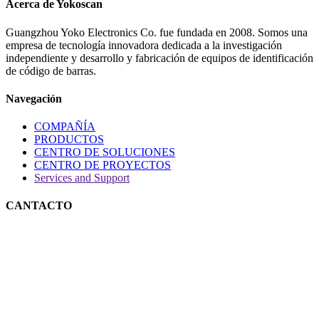
Acerca de Yokoscan
Guangzhou Yoko Electronics Co. fue fundada en 2008. Somos una
empresa de tecnología innovadora dedicada a la investigación
independiente y desarrollo y fabricación de equipos de identificación
de código de barras.
Navegación
COMPAÑÍA
PRODUCTOS
CENTRO DE SOLUCIONES
CENTRO DE PROYECTOS
Services and Support
CANTACTO
Teléfono: +86(20)82886323
Móvil: +86 13822250295
E-mail：
ken@yok
oscan.com
Address：3rd floor, 7th huanbaosan Rd. Xintang Town, Zengcheng