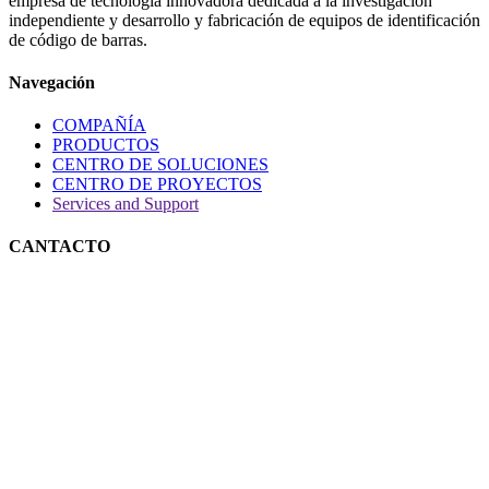
empresa de tecnología innovadora dedicada a la investigación
independiente y desarrollo y fabricación de equipos de identificación
de código de barras.
Navegación
COMPAÑÍA
PRODUCTOS
CENTRO DE SOLUCIONES
CENTRO DE PROYECTOS
Services and Support
CANTACTO
Teléfono: +86(20)82886323
Móvil: +86 13822250295
E-mail：
ken@yok
oscan.com
Address：3rd floor, 7th huanbaosan Rd. Xintang Town, Zengcheng
District, Guangzhou 511340. China.