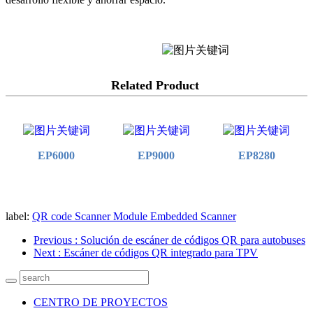
Related Product
EP6000
EP9000
EP8280
label:
QR code Scanner Module
Embedded Scanner
Previous
: Solución de escáner de códigos QR para autobuses
Next
: Escáner de códigos QR integrado para TPV
CENTRO DE PROYECTOS